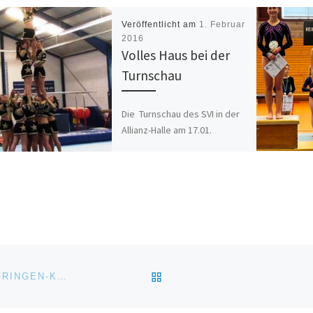
Veröffentlicht am
1. Februar
2016
Volles Haus bei der
Turnschau
Die Turnschau des SVI in der
Allianz-Halle am 17.01.
begeisterte wieder über 200
Zuschauer. In diesem Jahr
wurden vor allem die jungen
[…]
ZURÜCK ZUR BEITRAGSL
LANDESLIGA AUFSTIEG FÜR DIE DAMEN DER SG EFRINGEN-KIRCHEN/ISTEIN!