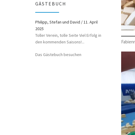
GÄSTEBUCH
Philipp, Stefan und David
Hannes
/
31. Oktober 2019
/
11. April
2025
Tolle Verein!
Toller Verein, tolle Seite Viel Erfolg in
Das Gästebuch besuchen
Fabienn
den kommenden Saisons!...