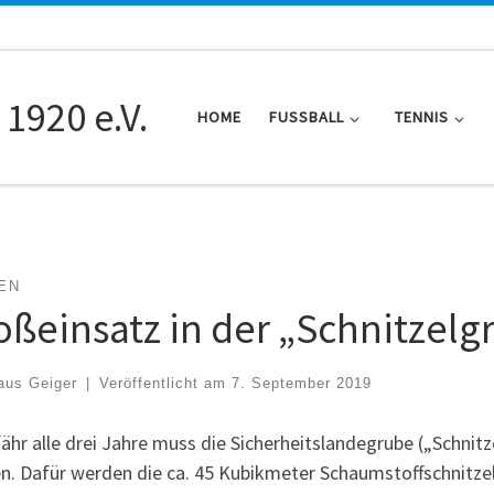
 1920 e.V.
HOME
FUSSBALL
TENNIS
EN
oßeinsatz in der „Schnitzelg
aus Geiger
|
Veröffentlicht am
7. September 2019
hr alle drei Jahre muss die Sicherheitslandegrube („Schnitze
n. Dafür werden die ca. 45 Kubikmeter Schaumstoffschnitzel 