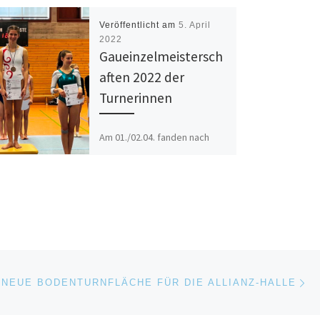
Veröffentlicht am
5. April
2022
Gaueinzelmeistersch
aften 2022 der
Turnerinnen
Am 01./02.04. fanden nach
zweijähriger Pause wieder
die Einzelmeisterschaften
des Markgräfler-Hochrhei-
Turngaues (MHTG) statt. Vom
SV Istein starteten 16
Turnerinnen in den
verschiedenen […]
Nä
ISTE
NEUE BODENTURNFLÄCHE FÜR DIE ALLIANZ-HALLE