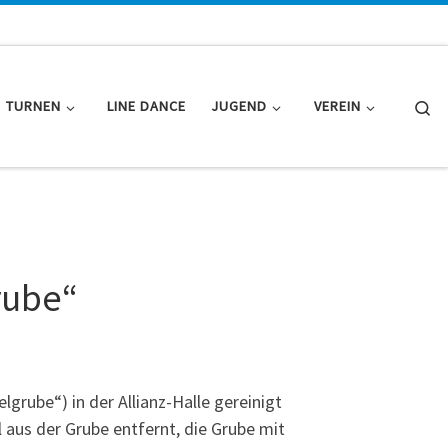
Se
TURNEN
LINE DANCE
JUGEND
VEREIN
rube“
lgrube“) in der Allianz-Halle gereinigt
aus der Grube entfernt, die Grube mit