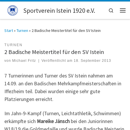
Zum Inhalt springen
Sportverein Istein 1920 e.V.
Search
Men
Start
»
Turnen
»
2 Badische Meistertitel für den SV Istein
TURNEN
2 Badische Meistertitel für den SV Istein
von
Michael Fritz
|
Veröffentlicht am
18. September 2013
7 Turnerinnen und Turner des SV Istein nahmen am
14.09. an den Badischen Mehrkampfmeisterschaften in
Iffezheim teil. Dabei wurden einige sehr gute
Platzierungen erreicht.
Im Jahn-9-Kampf (Turnen, Leichtathletik, Schwimmen)
erkämpfte sich
Mareike Jänsch
bei den Juniorinnen
W18/19 die Goldmedaille und wurde Badische Meisterin.