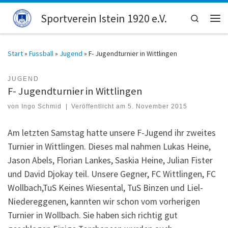
Zum Inhalt springen
Sportverein Istein 1920 e.V.
Search
Men
Start
»
Fussball
»
Jugend
»
F- Jugendturnier in Wittlingen
JUGEND
F- Jugendturnier in Wittlingen
von
Ingo Schmid
|
Veröffentlicht am
5. November 2015
Am letzten Samstag hatte unsere F-Jugend ihr zweites
Turnier in Wittlingen. Dieses mal nahmen Lukas Heine,
Jason Abels, Florian Lankes, Saskia Heine, Julian Fister
und David Djokay teil. Unsere Gegner, FC Wittlingen, FC
Wollbach,TuS Keines Wiesental, TuS Binzen und Liel-
Niedereggenen, kannten wir schon vom vorherigen
Turnier in Wollbach. Sie haben sich richtig gut