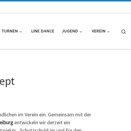
Se
TURNEN
LINE DANCE
JUGEND
VEREIN
ept
ndlichen im Verein ein. Gemeinsam mit der
eiburg
entwickeln wir derzeit ein
ojekts „Schutzschuld im und für den