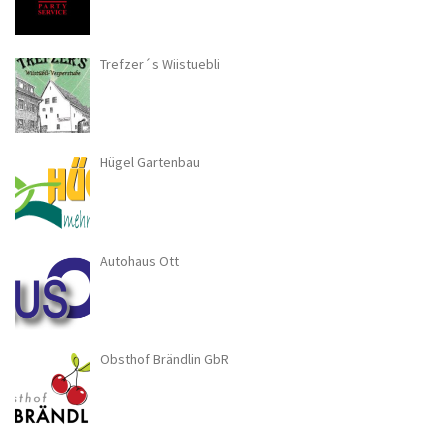
Trefzer´s Wiistuebli
Hügel Gartenbau
Autohaus Ott
Obsthof Brändlin GbR