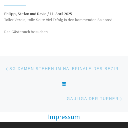
Philipp, Stefan und David
/
11. April 2025
Toller Verein, tolle Seite Viel Erfolg in den kommenden Saisons!...
Das Gästebuch besuchen
Beitragsnavigation
Vorheriger Beitrag
SG DAMEN STEHEN IM HALBFINALE DES BEZIRKSPOKAL
ZURÜCK ZUR BEITRAGSL
Nä
GAULIGA DER TURNER
Impressum