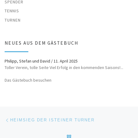
SPENDER
TENNIS
TURNEN
NEUES AUS DEM GÄSTEBUCH
Philipp, Stefan und David
/
11. April 2025
Toller Verein, tolle Seite Viel Erfolg in den kommenden Saisons!...
Das Gästebuch besuchen
Beitragsnavigation
Vorheriger Beitrag
HEIMSIEG DER ISTEINER TURNER
ZURÜCK ZUR BEITRAGSL